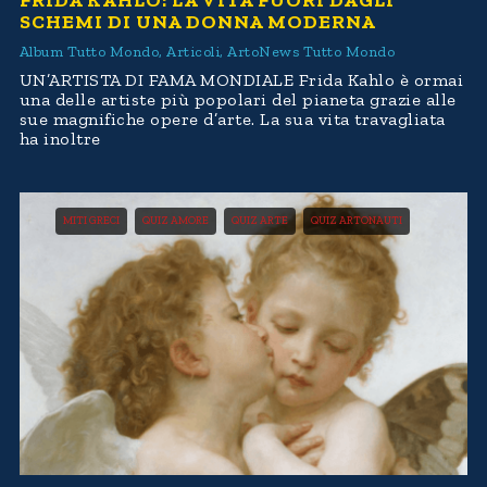
FRIDA KAHLO: LA VITA FUORI DAGLI
SCHEMI DI UNA DONNA MODERNA
Album Tutto Mondo
,
Articoli
,
ArtoNews Tutto Mondo
UN’ARTISTA DI FAMA MONDIALE Frida Kahlo è ormai
una delle artiste più popolari del pianeta grazie alle
sue magnifiche opere d’arte. La sua vita travagliata
ha inoltre
MITI GRECI
QUIZ AMORE
QUIZ ARTE
QUIZ ARTONAUTI