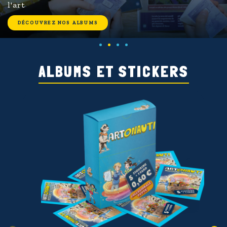
l'art
DÉCOUVREZ NOS ALBUMS
ALBUMS ET STICKERS
P