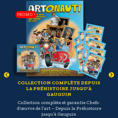
PROMO !
P
T
COLLECTION COMPLÈTE DEPUIS
LA PRÉHISTOIRE JUSQU'À
GAUGUIN
et
C
Collection complète et garantie Chefs-
d’œuvre de l’art – Depuis la Préhistoire
jusqu’à Gauguin