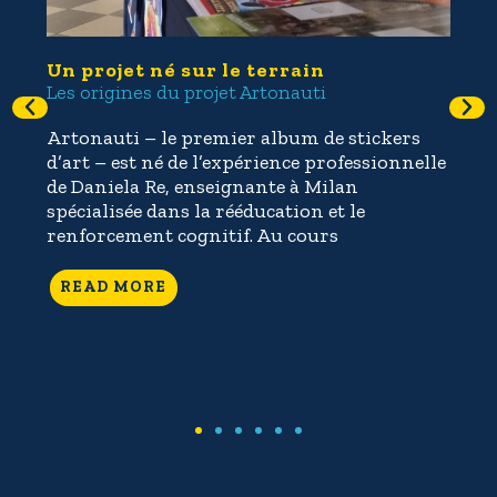
re
Un projet né sur le terrain
Les
Les origines du projet Artonauti
Arti
Gau
Artonauti – le premier album de stickers
Don
d’art – est né de l’expérience professionnelle
t
l’An
de Daniela Re, enseignante à Milan
e
pou
spécialisée dans la rééducation et le
pho
renforcement cognitif. Au cours
ndre
com
READ MORE
R