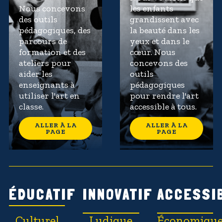
Nous concevons
les enfants
des outils
grandissent avec
pédagogiques, des
la beauté dans les
parcours de
yeux et dans le
formation et des
cœur. Nous
ateliers pour
concevons des
aider les
outils
enseignants à
pédagogiques
utiliser l'art en
pour rendre l'art
classe.
accessible à tous.
ALLER À LA
ALLER À LA
PAGE
PAGE
ÉDUCATIF
INNOVATIF
ACCESSI
Culturel
Ludique
Économiqu