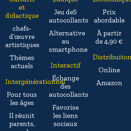
et
Jeu deS
Prix
didactique
autocollants
abordable
chefs-
Alternative
À partir
d’œuvre
au
de 4,90 €
artistiques
smartphone
Distribuito
Thèmes
Interactif
actuels
Online
Échange
Intergénérationnel
Amazon
des
Pour tous
autocollants
les âges
Favorise
Il réunit
les liens
parents,
sociaux