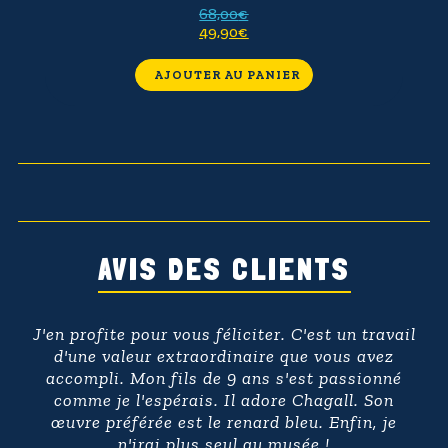
68,00
€
49,90
€
AJOUTER AU PANIER
00:00
Utilise
les
Lecteur
flèches
vidéo
haut/b
pour
AVIS DES CLIENTS
augme
ou
diminu
J'en profite pour vous féliciter. C'est un travail
le
d'une valeur extraordinaire que vous avez
volume
accompli. Mon fils de 9 ans s'est passionné
comme je l'espérais. Il adore Chagall. Son
œuvre préférée est le renard bleu. Enfin, je
n'irai plus seul au musée !