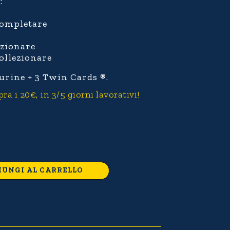
:
completare
ezionare
ollezionare
gurine + 3 Twin Cards ®.
 i 20€, in 3/5 giorni lavorativi!
IUNGI AL CARRELLO