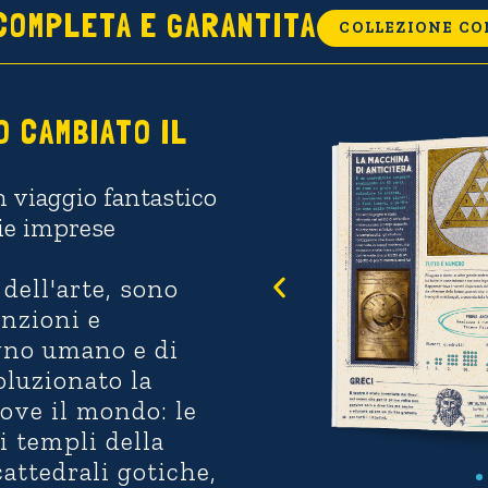
COMPLETA E GARANTITA
COLLEZIONE CO
O CAMBIATO IL
n viaggio fantastico
rie imprese
 dell'arte, sono
enzioni e
egno umano e di
oluzionato la
ove il mondo: le
i templi della
attedrali gotiche,