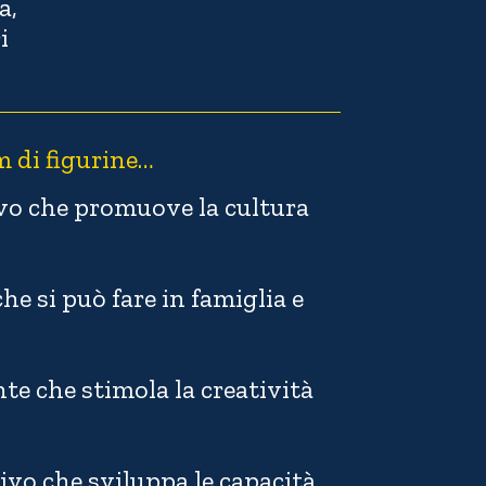
a,
i
m di figurine…
vo che promuove la cultura
he si può fare in famiglia e
te che stimola la creatività
ivo che sviluppa le capacità