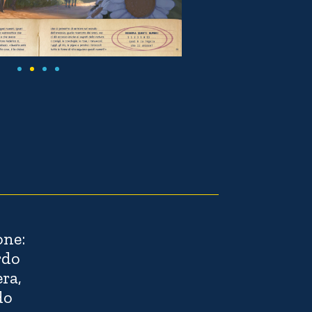
one:
rdo
ra,
do