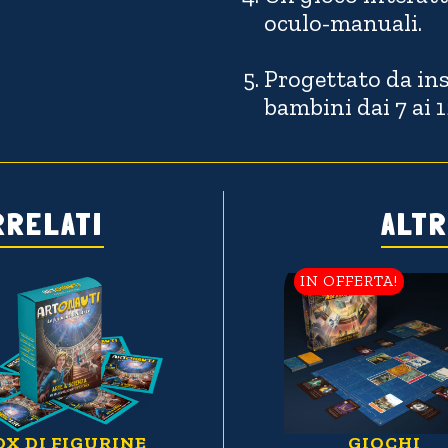
oculo-manuali.
Progettato da ins
bambini dai 7 ai 1
RRELATI
ALTR
IN OFFERTA!
PRODOTTO
ESAURITO
OX DI FIGURINE
ALBUM ARTE E
P
GADGET
GIOCHI