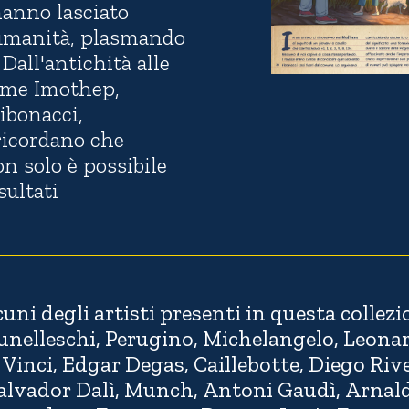
 hanno lasciato
'umanità, plasmando
Dall'antichità alle
ome Imothep,
Fibonacci,
 ricordano che
on solo è possibile
sultati
uni degli artisti presenti in questa collezi
unelleschi, Perugino, Michelangelo, Leona
 Vinci, Edgar Degas, Caillebotte, Diego Rive
alvador Dalì, Munch, Antoni Gaudì, Arnal