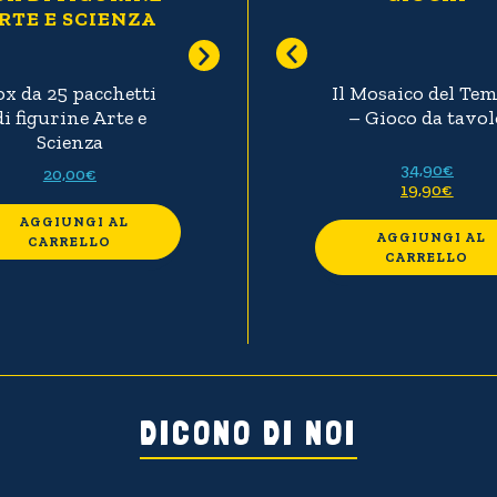
RTE E SCIENZA
SCIENZA
FIG
ox da 25 pacchetti
Album cartonato
1
nzio
Borsa tela arancione
Il Mosaico del Te
di figurine Arte e
Arte e Scienza
f
ux
Donna elegante
– Gioco da tavol
Scienza
davanti al Gran
Palazzo Béraud
9,90
€
34,90
€
20,00
€
19,90
€
9,90
€
AGGIUNGI AL
O
AGGIUNGI AL
CARRELLO
AGGIUNGI AL
CARRELLO
LEGGI TUTTO
CARRELLO
DICONO DI NOI