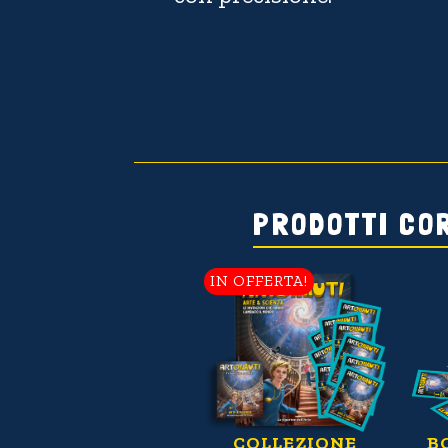
PRODOTTI CO
IN OFFERTA!
PRODOTTO
ESAURITO
PACCHETTI DI
COLLEZIONE
B
GADGET