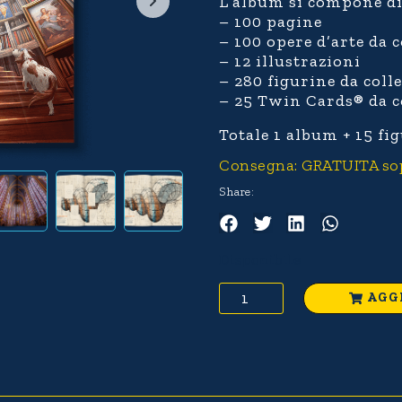
L’album si compone di
– 100 pagine
– 100 opere d’arte da 
– 12 illustrazioni
– 280 figurine da coll
– 25 Twin Cards® da c
Totale 1 album + 15 fi
Consegna: GRATUITA sopra
Share:
Disponibile
AGG