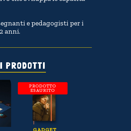
egnanti e pedagogisti per i
2 anni.
I PRODOTTI
IN OFFERTA!
PRODOTTO
PRODOTTO
ESAURITO
ESAURITO
ACCHETTI DI
COLLEZIONE
BOX 
GADGET
GADGET