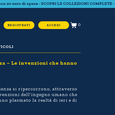
euro di spesa - SCOPRI LE COLLEZIONI COMPLETE - Spediz
0
REGISTRATI
ACCEDI
ICOLI
za – Le invenzioni che hanno
ienza si ripercorrono, attraverso
 invenzioni dell’ingegno umano che
nno plasmato la realtà di ieri e di