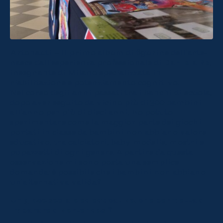
Artonauti – Il primo album di figurine dell’arte-
nasce dall’esperienza professionale di
Daniela Re
,
insegnante di Milano specializzata in
riabilitazione e potenziamento cognitivo.
Nel corso degli anni passati tra i banchi di scuola,
dopo aver seguito da vicino più di 300 bambini
all’anno per più di dieci anni, ho potuto
sperimentare come la maggior parte dei giochi
portati in classe da bambini non abbiano valore
educativo, tra calciatori, baby modelle, mostri e
pupazzetti di ogni genere. A partire da questa
osservazione mi sono posta una semplice
domanda: è possibile che i bambini non abbiano
un’alternativa valida?
Un gioco sociale ed educativo, che permetta di
imparare divertendosi?