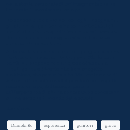
nella storia personale di un’insegnante che ha
imparato il mestiere sul campo.
Ho conosciuto da vicino i colleghi insegnanti,
gli alunni e i genitori e ho coinvolto tutti gli
attori che vivono quotidianamente il mondo
della scuola nella progettazione di questo
strumento educativo
.
Artonauti vuole scardinare il pregiudizio che
l’arte sia un argomento troppo difficile per i
bambini, proponendo un gioco educativo,
intelligente e divertente
: è un progetto
ambizioso, che punta in alto. Ma l’ambizione di
Artonauti ha solide radici perché è un progetto
nato sul campo, dal basso, a partire
dall’esperienza di chi ha conosciuto e conosce in
prima persona il mondo della scuola.
Daniela Re
Daniela Re
esperienza
genitori
gioco