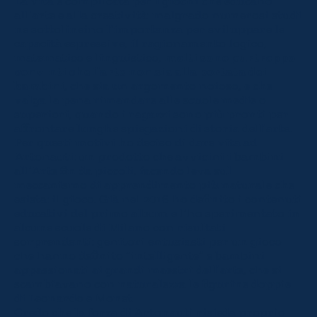
La vita è complicata per i giochi che educano
all’arte e alla creatività: malgrado numerosi studi
ne sottolineino l’importanza per sviluppare le
capacità espressive, il ragionamento logico,
matematico e linguistico,
molti sono purtroppo
convinti che l’arte non sia alla portata dei
bambini
, che sia un argomento noioso, e che
valga la pena rimandare alle scuole medie o
superiori, quando i ragazzi sono più pronti per
affrontare lunghe spiegazioni di storia dell’arte.
Per questi motivi ho deciso di dare vita ad
Artonauti: un prodotto che avvicini i bambini
all’Arte fin da piccoli, facendo leva sul
meccanismo di apprendimento più naturale che
esista: il gioco. Già nel 2016 ho definito i contenuti
educativi del primo album e l’ho sperimentato in
alcune scuole di Milano con risultati
sorprendenti: genitori entusiasti per un gioco
che hanno definito “intelligente” e bambini
appassionati ai grandi maestri dell’arte, che si
scambiavano con naturalezza le figurine doppie
di Leonardo e Monet.
Credo che la forza di Artonauti risieda proprio