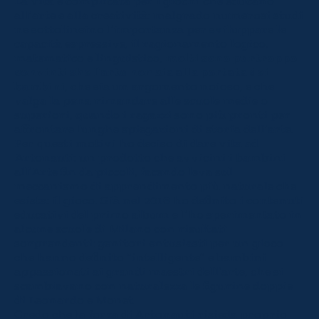
La vita è complicata per i giochi che educano
all’arte e alla creatività: malgrado numerosi studi
ne sottolineino l’importanza per sviluppare le
capacità espressive, il ragionamento logico,
matematico e linguistico,
molti sono purtroppo
convinti che l’arte non sia alla portata dei
bambini
, che sia un argomento noioso, e che
valga la pena rimandare alle scuole medie o
superiori, quando i ragazzi sono più pronti per
affrontare lunghe spiegazioni di storia dell’arte.
Per questi motivi ho deciso di dare vita ad
Artonauti: un prodotto che avvicini i bambini
all’Arte fin da piccoli, facendo leva sul
meccanismo di apprendimento più naturale che
esista: il gioco. Già nel 2016 ho definito i contenuti
educativi del primo album e l’ho sperimentato in
alcune scuole di Milano con risultati
sorprendenti: genitori entusiasti per un gioco
che hanno definito “intelligente” e bambini
appassionati ai grandi maestri dell’arte, che si
scambiavano con naturalezza le figurine doppie
di Leonardo e Monet.
Credo che la forza di Artonauti risieda proprio