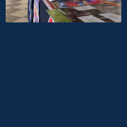
Artonauti – Il primo album di figurine dell’arte-
nasce dall’esperienza professionale di
Daniela Re
,
insegnante di Milano specializzata in
riabilitazione e potenziamento cognitivo.
Nel corso degli anni passati tra i banchi di scuola,
dopo aver seguito da vicino più di 300 bambini
all’anno per più di dieci anni, ho potuto
sperimentare come la maggior parte dei giochi
portati in classe da bambini non abbiano valore
educativo, tra calciatori, baby modelle, mostri e
pupazzetti di ogni genere. A partire da questa
osservazione mi sono posta una semplice
domanda: è possibile che i bambini non abbiano
un’alternativa valida?
Un gioco sociale ed educativo, che permetta di
imparare divertendosi?