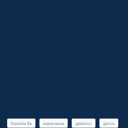
nella storia personale di un’insegnante che ha
imparato il mestiere sul campo.
Ho conosciuto da vicino i colleghi insegnanti,
gli alunni e i genitori e ho coinvolto tutti gli
attori che vivono quotidianamente il mondo
della scuola nella progettazione di questo
strumento educativo
.
Artonauti vuole scardinare il pregiudizio che
l’arte sia un argomento troppo difficile per i
bambini, proponendo un gioco educativo,
intelligente e divertente
: è un progetto
ambizioso, che punta in alto. Ma l’ambizione di
Artonauti ha solide radici perché è un progetto
nato sul campo, dal basso, a partire
dall’esperienza di chi ha conosciuto e conosce in
prima persona il mondo della scuola.
Daniela Re
Daniela Re
esperienza
genitori
gioco