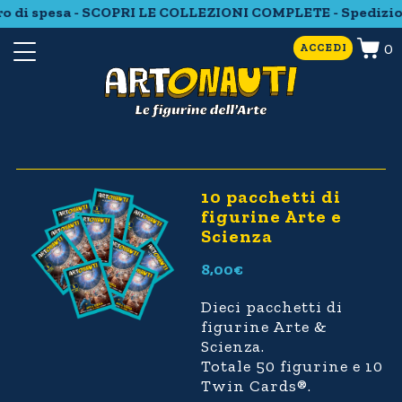
o di spesa - SCOPRI LE COLLEZIONI COMPLETE - Spedizion
0
ACCEDI
10 pacchetti di
figurine Arte e
Scienza
8,00
€
Dieci pacchetti di
figurine Arte &
Scienza.
Totale 50 figurine e 10
Twin Cards®.