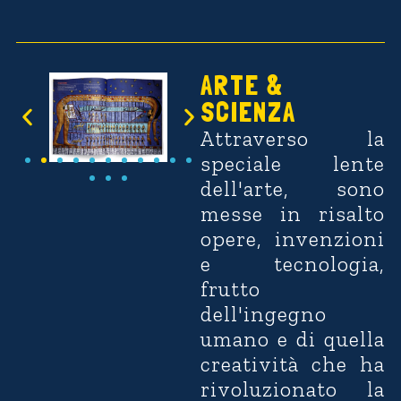
Usa
i
Video
tasti
Player
freccia
su/giù
ARTE &
per
SCIENZA
aument
o
Attraverso la
diminu
speciale lente
il
volume
dell'arte, sono
messe in risalto
opere, invenzioni
e tecnologia,
frutto
dell'ingegno
umano e di quella
creatività che ha
rivoluzionato la