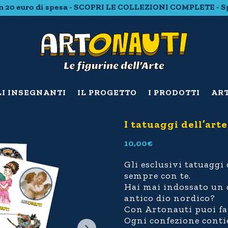
 20 euro di spesa - SCOPRI LE COLLEZIONI COMPLETE - Spe
LI INSEGNANTI
IL PROGETTO
I PRODOTTI
ART
I tatuaggi dell’arte
10,00
€
Gli esclusivi tatuaggi
sempre con te.
Hai mai indossato un 
antico dio nordico?
Con Artonauti puoi fa
Ogni confezione contie