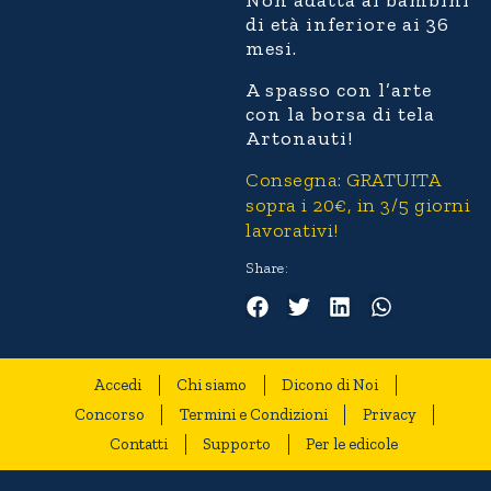
Non adatta ai bambini
di età inferiore ai 36
mesi.
A spasso con l’arte
con la borsa di tela
Artonauti!
Consegna: GRATUITA
sopra i 20€, in 3/5 giorni
lavorativi!
Share:
Accedi
Chi siamo
Dicono di Noi
Concorso
Termini e Condizioni
Privacy
Contatti
Supporto
Per le edicole