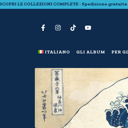
LE COLLEZIONI COMPLETE - Spedizione gratuita con 20 eu
ITALIANO
GLI ALBUM
PER G
La grande onda di Kanagawa