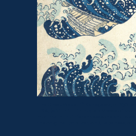
The Great Wave off Kanagawa, c.1830 (w
USA; (add.info.: Thirty-six Views of Mou
mountain in different seasons and weath
the original publication.); Japanese, out
Giulia Orombelli è maestra elementare in 