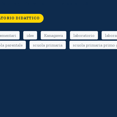
atto la guida per bambini nella sua città.
ATORIO DIDATTICO
lementari
idee
Kanagawa
laboratorio
labora
la parentale
scuola primaria
scuola primaria primo 