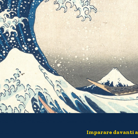
e domande maieutiche per osservare insieme ai bambin
 Giulia Orombelli, autrice del libro
Imparare davanti 