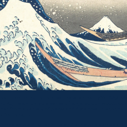
oodblock print) by Hokusai, Katsushika (1760-1849); 
nt Fuji’ is an ‘ukiyo-e’ series of large, colour woodbl
er from a variety of places and distances. Due to thei
 of copyright.
una scuola di Milano. Ha studiato storia e arte e si è la