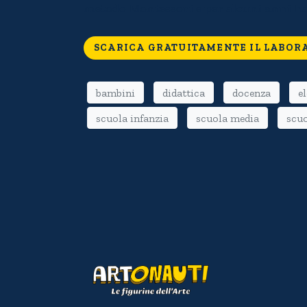
metodo Montessori e per alcuni anni ha f
SCARICA GRATUITAMENTE IL LABOR
bambini
didattica
docenza
e
scuola infanzia
scuola media
scuo