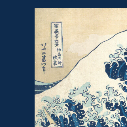
©Wizart Artonauti.