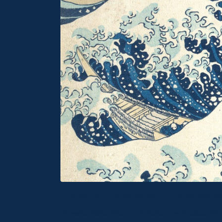
Proponiamo alcune
idee-guida
e alcun
Questo laboratorio è stato realizzato da