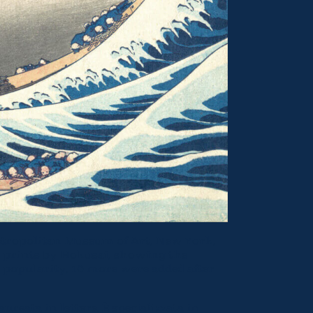
Metropolitan Museum of Art, New York,
ock prints by Hokusai, showing the
r popularity, 10 more were added after
ureata in lettere. È specializzata in