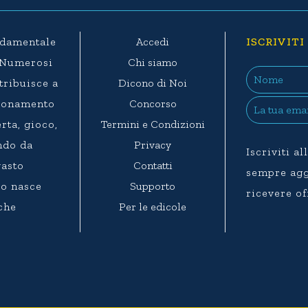
ondamentale
Accedi
ISCRIVITI
. Numerosi
Chi siamo
ntribuisce a
Dicono di Noi
agionamento
Concorso
rta, gioco,
Termini e Condizioni
ndo da
Privacy
Iscriviti a
vasto
Contatti
sempre aggi
eo nasce
Supporto
ricevere of
 che
Per le edicole