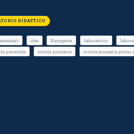
atto la guida per bambini nella sua città.
ATORIO DIDATTICO
lementari
idee
Kanagawa
laboratorio
labora
la parentale
scuola primaria
scuola primaria primo 