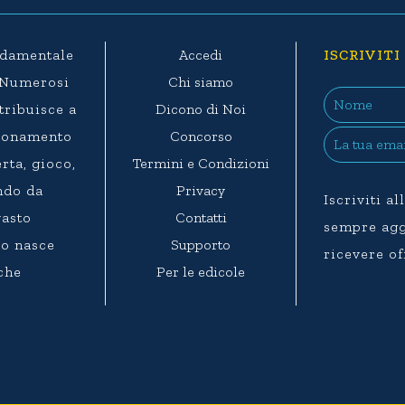
ondamentale
Accedi
ISCRIVITI
. Numerosi
Chi siamo
ntribuisce a
Dicono di Noi
agionamento
Concorso
rta, gioco,
Termini e Condizioni
ndo da
Privacy
Iscriviti a
vasto
Contatti
sempre aggi
eo nasce
Supporto
ricevere of
 che
Per le edicole