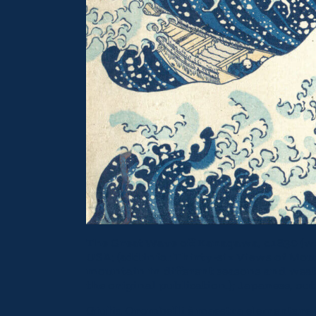
The Great Wave off Kanagawa, c.1830 (w
USA; (add.info.: Thirty-six Views of Mou
mountain in different seasons and weath
the original publication.); Japanese, out
Giulia Orombelli è maestra elementare in 