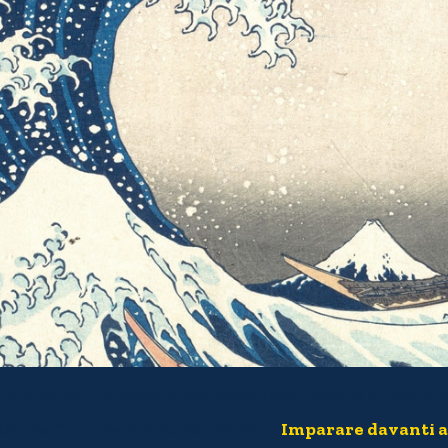
e domande maieutiche per osservare insieme ai bambin
 Giulia Orombelli, autrice del libro
Imparare davanti 