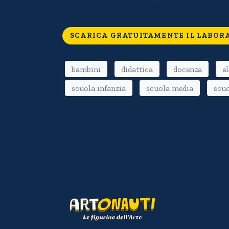
metodo Montessori e per alcuni anni ha f
SCARICA GRATUITAMENTE IL LABOR
bambini
didattica
docenza
e
scuola infanzia
scuola media
scuo