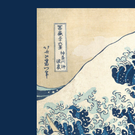
©Wizart Artonauti.