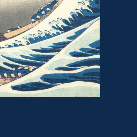
Metropolitan Museum of Art, New York,
ock prints by Hokusai, showing the
r popularity, 10 more were added after
ureata in lettere. È specializzata in