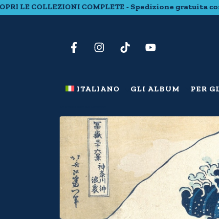
COLLEZIONI COMPLETE - Spedizione gratuita con 20 euro 
ITALIANO
GLI ALBUM
PER G
La grande onda di Kanagawa