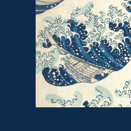
Proponiamo alcune
idee-guida
e alcun
Questo laboratorio è stato realizzato da