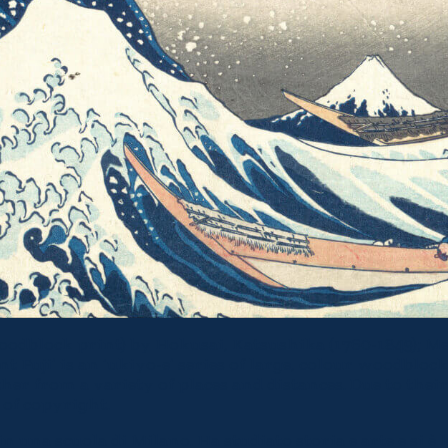
oodblock print) by Hokusai, Katsushika (1760-1849); 
nt Fuji’ is an ‘ukiyo-e’ series of large, colour woodbl
er from a variety of places and distances. Due to thei
 of copyright.
una scuola di Milano. Ha studiato storia e arte e si è la