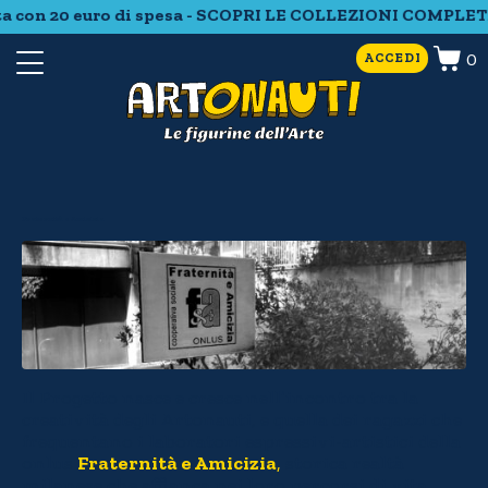
con 20 euro di spesa - SCOPRI LE COLLEZIONI COMPLETE -
0
ACCEDI
Fraternità e Amicizia
Il Progetto nasce e cresce nell’incontro tra la
creatività degli Artonauti, e quella dei ragazzi che
frequentano i laboratori espressivi-artistici della
onlus
Fraternità e Amicizia
,
storica realtà
milanese che affianca nei loro percorsi di vita