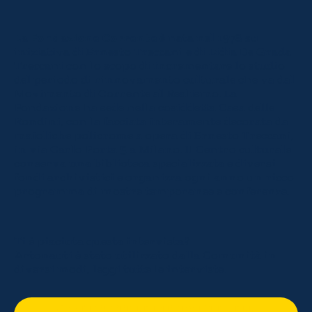
La Fondazione Corrente
è nata nel 1978 su
iniziativa di Ernesto Treccani e di Lidia De Grada
Treccani con lo scopo di incrementare lo studio
del periodo di rinnovamento culturale che va dal
Movimento di Corrente al Realismo. La
Fondazione ha sede nella cosiddetta Casa delle
Rondini, con la facciata interamente decorata da
maioliche policrome a opera di Ernesto Treccani,
in via Carlo Porta 5 a Milano. Il Centro culturale
conserva una biblioteca specializzata e diversi
fondi archivistici e organizza ogni anno un ricco
programma di mostre temporanee e conferenze.
Ti è piaciuta questa intervista?
Artonauti è stato utilizzato dalla Comunità in
diversi modi, leggi tutte le interviste.
SCOPRI TUTTE LE INTERVISTE DELLA