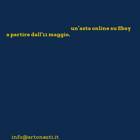
ricavato, sarà reinvestito in progetti di vita
sostenuti dalla cooperativa.
Sarà possibile partecipare all’acquisto delle
opere anche attraverso
un’asta online su Ebay
a partire dall’11 maggio.
Dalla sinergia tra
Artonauti e Fraternità e Amicizia è nato un
progetto innovativo, carico di forza e bellezza,
la bellezza dell’arte e della fragilità.
PROGRAMMA 18 MAGGIO 2024
16.00 – Visita guidata dello studio Treccani e della
collezione della Fondazione Corrente
17.00 – Asta degli album d’artista a favore della
Coop Fraternità e Amicizia
18.00 – Seguirà Cocktail party
Posti limitati, per partecipare inviare conferma
a:
info@artonauti.it