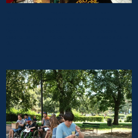
Saranno quindi i ragazzi della Coop i veri
Artonauti in missione speciale attraverso i
quattro elementi. Loro guide saranno l’album e le
figurine attraverso quiz, indovinelli, cacce al
tesoro, percorsi indicati dall’album stesso e dalle
figurine che incominceranno a fare la loro
comparsa, “suggerendo” opere d’arte da andare a
vedere direttamente dal vero nelle uscite dei
ragazzi (musei, gallerie, collezioni ecc).