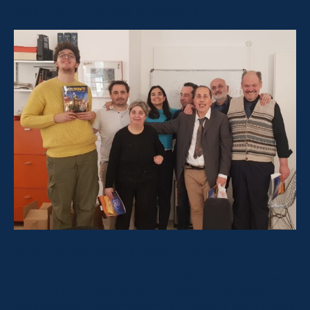
persone con fragilità intellettiva.
La storia proposta nell’album L’Anello di re
Salomone, cioè la ricerca del magico gioiello
attraverso i quattro elementi (terra, acqua, aria e
fuoco), verrà vissuta esperienzialmente dalle
persone che frequenteranno il Centro estivo della