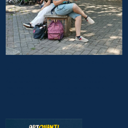
Fraternità & Amicizia Cooperativa Sociale
Onlus
Opera a Milano con servizi dedicati ai bisogni
delle persone con disabilità, promuove studi e
realizza nuove opportunità per persone con
fragilità e disagio psico-sociale.
UN PROGETTO DI ARTE INTEGRATA
Album
d’artista