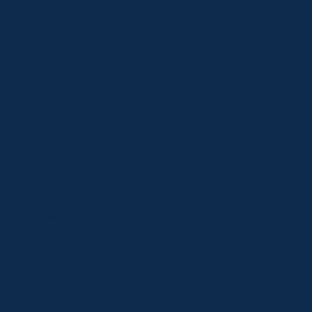
per dare vita a tante altre storie, fatte di
emozioni, pensieri e parole non dette.
Gli album rielaborati sono passati poi nelle mani
di artisti professionisti, i quali, sulla base delle
suggestioni ricevute, hanno creato una nuova
copertina. Hanno aderito all’iniziativa: Pietro
Canepa, Sara Carusone, Caterina Crepax, Franco
Duranti, Laura Fiume, Geremia Renzi, Laetitia
Ricci, Lucia Rosano, Antonio Sammartano,
Carmen Vetere.
Sono stati creati così dei veri e propri album
d’artista, degli album d’arte integrata, nei quali
l’espressività dei ragazzi si è unita alla creatività
dei professionisti, per dare vita a dei pezzi unici.
Le opere verranno esposte alla Fondazione
Corrente il 18 Maggio 2024, in una mostra, al
termine della quale seguirà un’asta, il cui