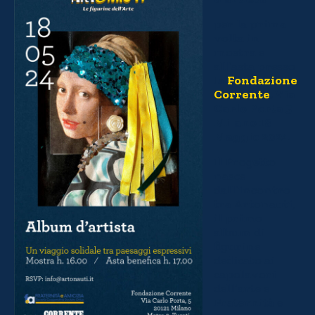
per la prima
volta in
mostra e
all’asta presso
la
Fondazione
Corrente
, Via
Carlo Porta 5
Milano 18
Maggio 2024
Il Progetto
nasce
dall’incontro
tra Artonauti,
il primo
album di
figurine
dedicato ai
capolavori
dell’arte e
Fraternità e