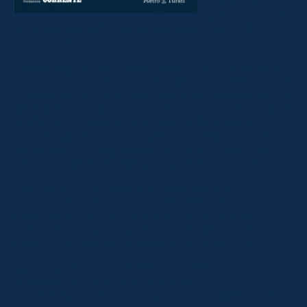
Amicizia,
storica realtà
milanese che affianca persone con fragilità
intellettiva.
Accompagnati dal racconto dell’album dedicato
all’arte nei 4 elementi, le persone che frequentano
i laboratori artistici- espressivi della cooperativa
sono diventati dei veri Artonauti: hanno raccolto
la sfida di ritrovare l’anello di re Salomone
attraverso Terra, Aria, Acqua e Fuoco e hanno
percorso un viaggio esperienziale fatto di giochi,
cacce al tesoro e percorsi in giro per la città.
I partecipanti ai laboratori espressivi di
Fraternità e Amicizia hanno lavorato, affiancati
da educatori, artisti-terapisti e arte- terapeuti,
direttamente sull’album attraverso interventi
creativi nel segno, nel colore, nel materiale.
Ogni album ha vita propria e le opere d’arte
proposte nell’album si fondono
all’immaginazione dei ragazzi della cooperativa