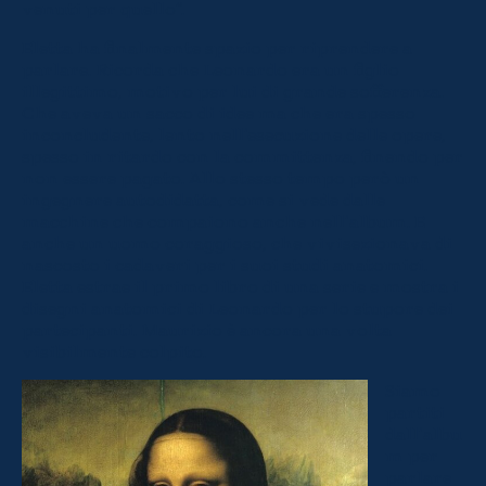
venuti per quello”.
Eletta ha finalmente spazio per riprendere a
parlare. Ricorda che Leonardo era un figlio
illegittimo, motivo per lui di grande sofferenza.
Che aveva un sacco di idee ma che era spesso
inconcludente, lento nell’esecuzione delle opere,
spesso in ritardo con la committenza, finendo per
non essere pagato. Allo stesso tempo però un
ingegnere autodidatta, come si vede dalle
macchine che compaiono anche nell’album. E
anche un uomo coraggioso, che vivisezionava di
nascosto i cadaveri per i suoi studi anatomici.
Eletta estrae il primo libro di una serie e mostra i
disegni anatomici di Leonardo per lo stupore dei
partecipanti. Maurizio è ancora una volta
visibilmente colpito.
Siamo
partiti
dall’albu
m per
parlare