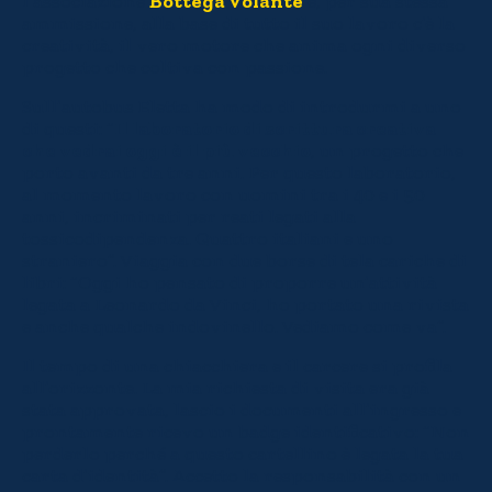
l’associazione
Bottega Volante
e, per sua stessa
ammissione, alla base di tutto il suo lavoro c’è la
creatività, il vero motore che anima ogni diverso
progetto che coltiva con passione.
Sull’autobus Eletta ha modo di introdurmi a uno
di questi: “
Il laboratorio di scrittura creativa
che vedrai oggi
è il più vecchio
, un progetto che
porto avanti da tre anni. Per questo laboratorio,
al momento lavoro con uomini tra i 40 e i 50
anni, incriminati per reati legati alla
tossicodipendenza. Quattro italiani e uno
straniero”. Viaggia con due borse di tela cariche di
libri: “Oggi ho pensato di proporre un’attività
legata a Leonardo da Vinci, ho portato una rivista
e anche qualche indovinello. Vediamo come va”.
Il tempo di una chiacchiera e il carcere si profila
all’orizzonte. La mia richiesta di visita era già
stata approvata, lascio i documenti all’ingresso e
prontamente ricevo un badge identificativo: “Non
perderlo perché a questo cartellino è legata la tua
carta d’identità”. Accetto la responsabilità con un