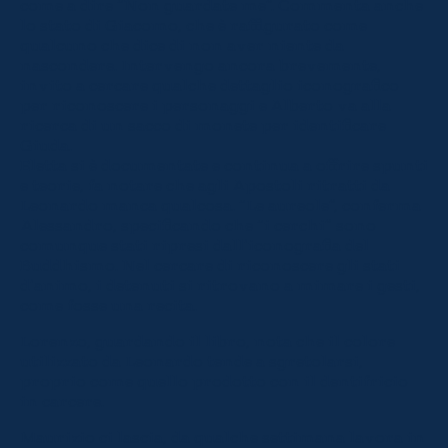
come a dire “Non guardate me”. Commenta anche
lo stato di Giacomo, che è raffigurato come
qualcuno che dice di non aver niente da
nascondere. Intervengo ancora brevemente,
invito a cercare qualche dettaglio iconografico
per riconoscere i personaggi e Alberto va alla
ricerca di un sacco di monete per identificare
Giuda.
Eletta si è documentate e continua a offrire spunti
e teorie, fa notare che agli Apostoli ritratti da
Leonardo manca qualcosa. “Le aureole”, conferma
Alessandro, specificando che “i cerchi” sono
comunque stati ripresi dall’iconografia del
Buddhismo. Nel cercare di riconoscere gli stati
d’animo, i detenuti si ritrovano a mimare i gesti,
come fosse una recita.
Lorenzo, guardando il libro, nota che il colore
utilizzato da Leonardo tende a sgretolarsi,
proprio come quello prodotto con il dentifricio
in carcere.
Maurizio ci lascia, da qualche settimana lavora in