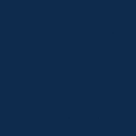
qualche pacchetto di figurine
. Eletta estrae i
pacchetti che porta tutte le settimane al
laboratorio, la seguo e metto sul tavolo i miei.
Maurizio è visibilmente stupito: “Ma quanti ce ne
hai portati!”, nonostante fossero otto di numero.
Dopo qualche minuto, ci raggiunge anche Alberto
mentre apprendiamo che il quinto partecipante
ha la febbre e non potrà essere con noi. La
squadra è chiusa.Lorenzo, un uomo minuto ma
con lo sguardo vivo, attacca le figurine. Credevo
fosse il fortunato scelto per l’occasione ma ho
modo di capire che è stato nominato “attaccatore
ufficiale” per tutti i laboratori, maestro di
precisione. Maurizio inizia a organizzare le
figurine a mano a mano che escono dai pacchetti:
“Va bene aprirli ma non troppi, teniamoli per
settimana prossima e vediamo di capire quali
abbiamo già e quali no”. C’è sempre un pizzico di
delusione per i doppioni ma, fortunatamente, la
figurina 88 completa gli Angeli della Cappella
degli Scrovegni di Giotto.
Eletta presenta il libro che i suoi iscritti