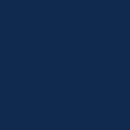
come i soggetti dipinti da Leonardo non siano
definiti e come i contorni delle figure si fondano
tra loro.
Eletta introduce l’ipotesi secondo cui Leonardo
abbia fatto largo uso di questa tecnica perché era
miope e aveva dunque uno sguardo
naturalmente sfumato sulla realtà. Maurizio
spalanca gli occhi ma torna in sé quando si
paventa l’ipotesi secondo cui la protagonista del
dipinto potesse essere incinta: “Incinta di chi? Del
Giocondo o di Leonardo? Con quello sguardo
enigmatico la Gioconda non me l’ha mai
raccontata giusta”.
Rido anche io. È l’occasione per introdurre
l’ultimo dipinto della giornata, l’Ultima Cena,
per la gioia di Alessandro. Santa Maria delle
Grazie in corso Magenta, il refettorio, mi
inserisco al volo con un piccolo contributo sulle
difficoltà di conservazione legate all’umidità