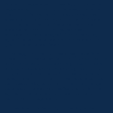
dovranno leggere per il mese. Approfitta per far
leggere a ognuno i compiti della settimana: ha
distribuito dei fogli su cui ha appiccicato degli
adesivi a forma di occhio, componendo diversi
tipi di sguardo. Ispirandosi al cappello-boa-
elefante del Piccolo Principe, ha chiesto di
scrivere un breve paragrafo di commento agli
sguardi, a partire dalle emozioni che erano in
grado di suscitare ai detenuti.
Ci ha raggiunto Paolo, il responsabile del SER.T,
che si complimenta per l’album:
“È un bellissimo
strumento, se ci metti dentro gli occhi ti perdi
subito, riesce a prendere anche gli adulti”.
Lo
ringrazio mentre in sottofondo sento Lorenzo
paragonare il puntinismo di Seurat alla tecnica
del mosaico. Sfogliando l’album anche gli angeli
della Madonna Sistina di Raffaello sono familiari
agli iscritti al laboratorio, che si ricordano
dell’icona POP legata a Fiorucci.
Chiusa la lettura dei compiti, Eletta prende