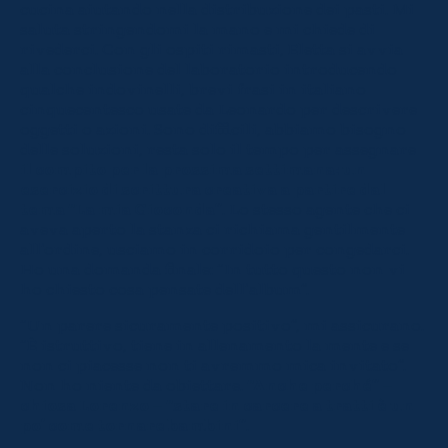
cucina aiutando nella distribuzione dei pasti. Mi
saluta stringendomi la mano e mi chiede di
rivederci. Con gli ospiti rimasti, Eletta si avvia
alla conclusione del laboratorio introducendo
qualche indovinelli, brevi frasi in italiano
cinquecentesco usate da Leonardo per descrivere
oggetti o azioni. Sono difficili, abbiamo bisogno
delle soluzioni, resta solo il tempo per assegnare
il compito per la prossima settimana: un
esercizio di scrittura creativa a partire dal
tema “La mia Gioconda”
. Lo stesso agente che ci
aveva aperto la stanza ci richiama gentilmente
all’ordine, usciamo in corridoio per congedarci.
Ho una domanda finale: “In tutto questo non vi
ho chiesto cosa pensate dell’album”.
“Un parere sicuramente positivo”, mi assicurano.
“È istruttivo, tiene in allenamento la mente e se
non ci piacesse non ti avremmo mica invitato”.
Non ho niente da obiettare.
“Anche perché” –
chiosa Lorenzo – “stare in carcere a tratti è un
po’ come tornare bambini”
.