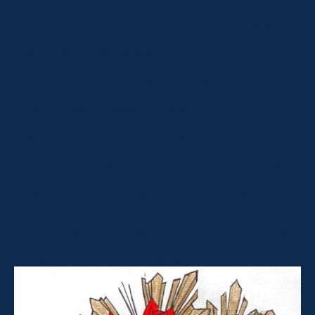
Mi resta solo il tempo di un’ultima stretta di
mano, raccolgo un altro invito a tornare a fare
loro visita che i carcerati imboccano
silenziosamente le scale, in direzione delle loro
celle. Proprio in quel momento scende Maurizio,
di ritorno dal turno di servizio per la
distribuzione dei pasti. Mi ringrazia ancora una
volta per essere passato, Eletta gli annuncia che il
compito per la prossima settimana sarebbe stato
di suo gradimento. Immaginate il tema: la mia
Gioconda, o meglio la Gioconda secondo
Maurizio, il simpatico. Sorride curioso e ci dice
che non vede l’ora di tornare in cella per
scoprirlo, prima di sparire dietro l’ennesima
porta. Rigorosamente automatica.
Lorenzo ha colto l’occasione del compito a tema
sulla Gioconda per portare un disegno al posto di
un testo scritto: ecco il risultato.