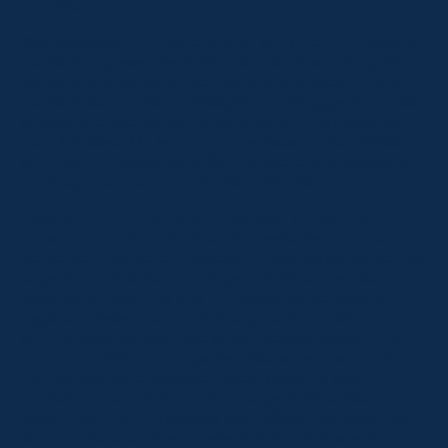
sorriso.
Attraversiamo il cortile e mi trovo di fronte alla
porta d’ingresso della struttura vera e propria,
un enorme cartello ricorda che si tratta di una
porta automatica. Il dettaglio mi sfugge, la porta
si apre troppo lentamente e cerco di spingerla,
non è il caso. Mi fermo immediatamente, Eletta
sorride: mi giustifico affermando che si tratta di
un luogo con cui non ho familiarità.
Lascio tutti i miei effetti personali, computer,
chiavi, cellulare
. Isolato dal resto del mondo,
porto con me solo il quaderno per appunti con la
copertina di cartone, un pennarello e le otto
bustine di figurine che ho deciso di portare in
regalo ai detenuti. Un altro giro di porte e,
all’ingresso di una nuova struttura, lascio che il
mio nominativo venga iscritto a penna in un
nuovo registro e seguo Eletta verso la sala
multifunzionale in cui si svolge il laboratorio. Ci
resta il tempo di passare dall’ufficio del SER.T per
fare due fotocopie e chiedere di aprire la sala,