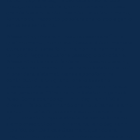
l’album, apre le pagine dedicate a Leonardo e
inaugura l’attività del giorno: parlare di questo
grande toscano sottolineando il suo lato umano,
lontano dal racconto popolare che lo vuole genio
senza se e senza ma.
Alessandro, che era rimasto a osservare fino a
quel momento, non ci sta. Eletta si è documentata
attraverso diverse fonti ma non ha nemmeno il
tempo di leggere qualche passaggio o di citarle.
Alessandro tiene a difendere il maestro toscano,
ricorda che il merito di Leonardo è stato quello di
riprendere, sistematizzare e approfondire
contributi di altri grandi che lo avevano
preceduto. E si lancia in un paragone con la sua
vita personale: “Dire che non è stato un genio è
falso. Come quando agli inizi degli anni ’90 si
diceva il falso, affermando che noi albanesi siamo
venuti in Italia dopo aver visto un cartellone
pubblicitario lungo la strada. La verità è che noi
siamo cresciuti con il cinema italiano degli anni
’50 e ’60, con De Sica e Gassman, quando era
meglio di Hollywood. Altro che cartellone, siamo