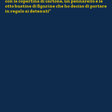
con la copertina di cartone, un pennarello e le
otto bustine di figurine che ho deciso di portare
in regalo ai detenuti”
La sala multifunzionale ricorda una di quelle
scuole pubbliche che avrebbero avuto bisogno di
più cura nel corso degli anni. Sulla destra un
palco, al centro degli scivoli di platica: “
È la
stessa stanza che si usa per gli incontri di
genitorialità
”, specifica Eletta. Nell’essere
semplice e spartano è un ambiente accogliente,
che ispira serenità.
Lo stesso agente che ci ha aperto la sala è andato a
chiamare gli iscritti al laboratorio nelle
rispettive celle. Il primo ad arrivare è Maurizio,
un uomo dagli occhi azzurro intenso e
dall’energica stretta di mano. Si presenta, è
contento di incontrare l’ospite della giornata,
inizia a fare il punto con Eletta su chi sarà
presente. Seguono Lorenzo e Alessandro, che ci
aiutano a recuperare i tavoli e a disporre le sedie.
L’attesa è il momento adatto per scartare