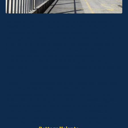
La casa circondariale di Como è una struttura
bassa, di color mattone spento. È una struttura
discreta, che sembra nascondersi ai piedi di un
lieve pendio, dietro un filare di alberi che conduce
a un anonimo parcheggio. Dal centro storico di
Como si raggiunge con un autobus che si
inerpica su per la collina, attraversando un
quartiere periferico, e che fa capolinea proprio in
quell’anonimo parcheggio: il carcere come ultima
fermata.
Eletta mi ha aspettato alla fermata dell’autobus,
poco fuori dalla città medievale. È
un’appassionata di divulgazione a 360°, ha un
dottorato in biologia marina, un passato legato al
mare e allo studio delle balene e nella vita si
occupa di quella che ama chiamare didattica
creativa: in carcere, in un giardino botanico e in
un museo della provincia di Como. Collabora con