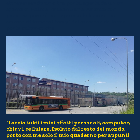
attraversando un’altra porta, aperta da un un
agente di Polizia Penitenziaria. Aspetto con
pazienza perché ho imparato la lezione: ho
smesso di forzare i tempi del carcere e delle sue
porte automatiche.
“Lascio tutti i miei effetti personali, computer,
chiavi, cellulare. Isolato dal resto del mondo,
porto con me solo il mio quaderno per appunti