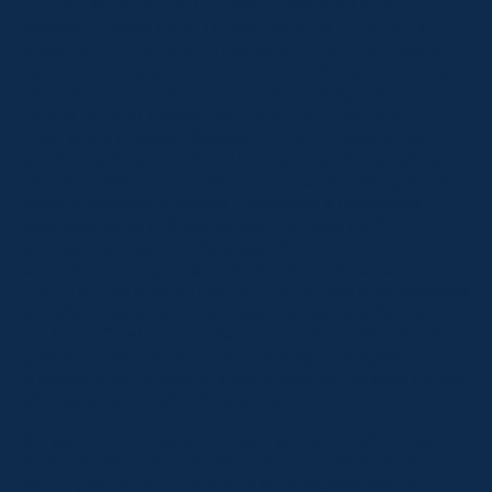
domanda di rito sull’opera, i detenuti sono
ferrati.
Alessandro in particolare menziona il
viaggio in Francia verso la corte di Francesco I,
la fuga con la Gioconda che non è stata rubata
dai francesi, l’ipotesi che sotto la figura
femminile si nasconda un autoritratto di
Leonardo stesso.
Alessandro non nasconde di
preferire il Cenacolo a Monna Lisa, Eletta estrae
un altro libro con una riproduzione più grande
della Gioconda e invita i detenuti a guardare
attentamente il dipinto con l’obiettivo di
scorgere un particolare segreto.
Maurizio, il
simpatico del gruppo, avanza l’ipotesi che
Monna Lisa abbia il seno rifatto
. Poi si concentra
e crede di vedere un pollice mancante alla mano
sinistra. Qualcuno nota un castello sullo sfondo,
qualcun altro nota un sopracciglio sospetto.
Alberto è convinto di aver visto un “mezzo Cristo
sfumato” sullo sfondo a sinistra.
Mi sento in dovere di intervenire, chiedo cosa
intenda per mezzo Cristo sfumato. Prendo il
libro, guardo e continuo a non capire. Ma in