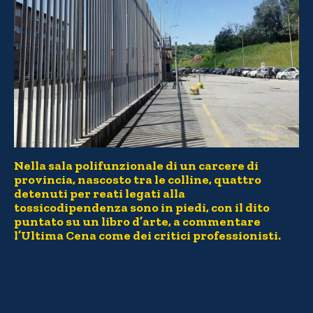
Nella sala polifunzionale di un carcere di
provincia, nascosto tra le colline, quattro
detenuti per reati legati alla
tossicodipendenza sono in piedi, con il dito
puntato su un libro d’arte, a commentare
l’Ultima Cena come dei critici professionisti.
Maurizio vede i personaggi angosciati,
preoccupati, delusi per la notizia che hanno
appena appreso. Lorenzo descrive
l’atteggiamento dell’apostolo Andrea, ritratto