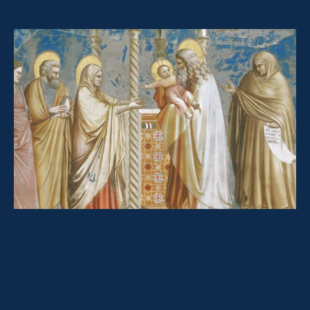
qualche senso sì, scorgo anche io un mezzo Cristo
sfumato.
Eletta svela l’arcano: il dettaglio da scovare era la
tecnica dello sfumato e della prospettiva aerea.
Torna di colpo all’album, chiedendo di
confrontare i contorni di Monna Lisa con quelli
della Presentazione al tempio dipinta da Giotto
sempre nella Cappella degli Scrovegni. I
partecipanti al laboratorio osservano incuriositi