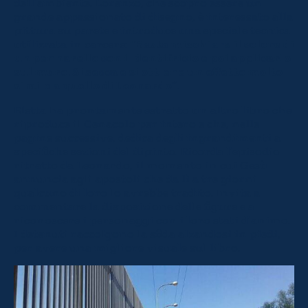
dell’ambiente. Lorenzo, che scopro essere un
grande appassionato di disegno, è interessato alla
pittura su parete e introduce una speciale tecnica
utilizzata in carcere:
“Basta mischiare il colore di
un pennarello con il dentifricio e poi applicarlo
sul muro. Si secca e si ottiene un effetto molto
simile a quello di Leonardo”
.
Eletta ha prontamente estratto un altro libro che
riproduce il Cenacolo per intero e che, nelle
pagine successive, dedica degli ingrandimenti a
specifiche sezioni del dipinto. Ricorda l’episodio
ritratto da Leonardo, il momento in cui Gesù
annuncia agli apostoli che da lì a tre giorni
qualcuno di loro lo avrebbe tradito. Invita a
commentare la disposizione delle figure e a
riconoscere i personaggi con i loro stati d’animo.
I detenuti raccolgono la sfida alzandosi in piedi,
per avere una migliore visuale sul libro.