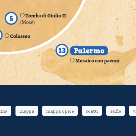
tina
mappa
mappa opere
scatti
selfie
v