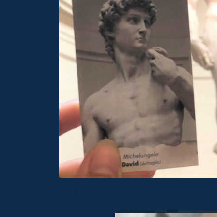
Quest’estate porta con te figurine e Twi
Tagga @Artonauti sui social
o usa l’h