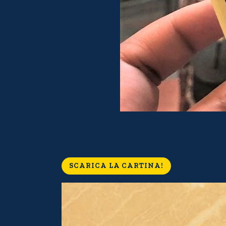
Se non ricordi dove si trovano tutte le
tenere traccia di tutte i tesori da scoprir
SCARICA LA CARTINA!