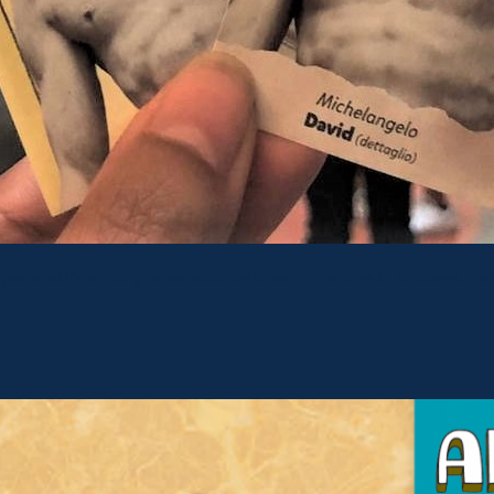
 opere, abbiamo preparato una
cartina
che ti aiuterà nel
e!