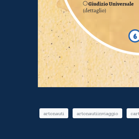
artonauti
artonautiinviaggio
car
A scuola con gli album di Artonauti