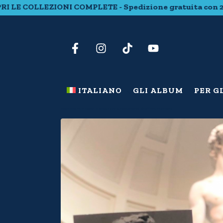
OMPLETE - Spedizione gratuita con 20 euro di spesa - S
ITALIANO
GLI ALBUM
PER G
Artonauti in viaggio: la mappa per GIOCARE CON L’ARTE in vacanza!