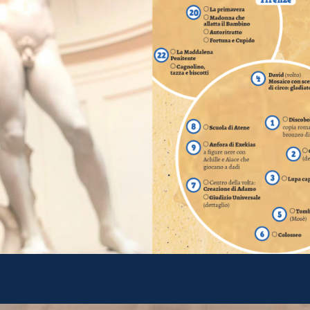
n Cards e scatta una foto con le opere dell’album.
ashtag
#artonautiinviaggio