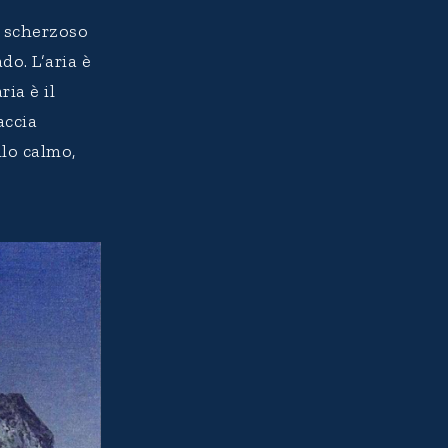
e scherzoso
o. L’aria è
ria è il
accia
llo calmo,