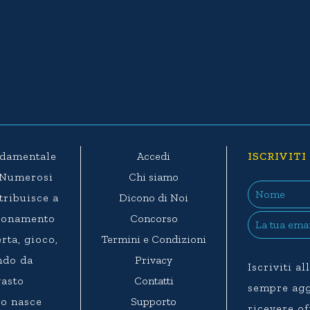
ondamentale
Accedi
ISCRIVITI
. Numerosi
Chi siamo
ntribuisce a
Dicono di Noi
agionamento
Concorso
rta, gioco,
Termini e Condizioni
ndo da
Privacy
Iscriviti a
vasto
Contatti
sempre aggi
eo nasce
Supporto
ricevere of