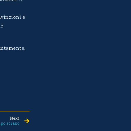
nvinzioni e
le
tuitamente.
Next
ipo strano