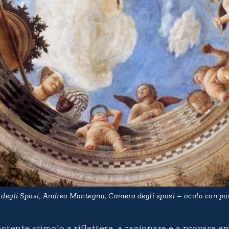
degli Sposi, Andrea Mantegna, Camera degli sposi – oculo con putt
potente stimolo a riflettere, a ragionare e a provare e