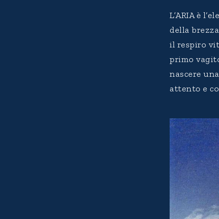
L’ARIA è l’
della brezz
il respiro vi
primo vagito
nascere una 
attento e c