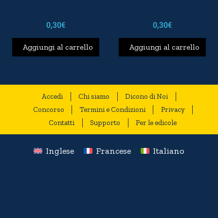
Figurina Novecento 004
Figurina Novecento 018
0,30
€
0,30
€
Aggiungi al carrello
Aggiungi al carrello
Accedi
Chi siamo
Dicono di Noi
Concorso
Termini e Condizioni
Privacy
Contatti
Supporto
Per le edicole
Inglese
Francese
Italiano