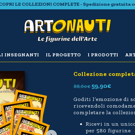
RI LE COLLEZIONI COMPLETE - Spedizione gratuita con 20 
LI INSEGNANTI
IL PROGETTO
I PRODOTTI
ART
Collezione complet
59,90
€
88,60
€
Goditi l’emozione di sc
ricevendoli comodament
completare la collezio
Ricevi in un unico
per
580 figurine