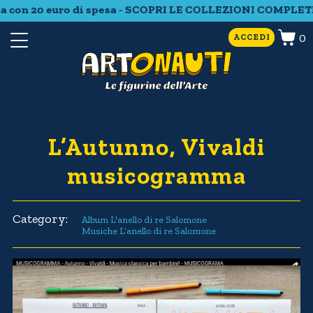
a con 20 euro di spesa - SCOPRI LE COLLEZIONI COMPLETE 
0
ACCEDI
L’Autunno, Vivaldi
musicogramma
Category:
Album L'anello di re Salomone
Musiche L’anello di re Salomone