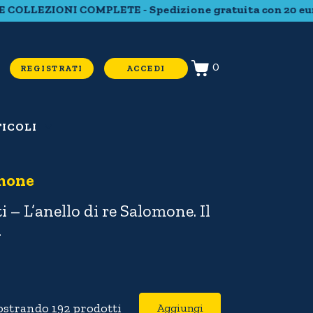
LLEZIONI COMPLETE - Spedizione gratuita con 20 euro di
0
REGISTRATI
ACCEDI
ICOLI
omone
– L’anello di re Salomone. Il
.
strando 192 prodotti