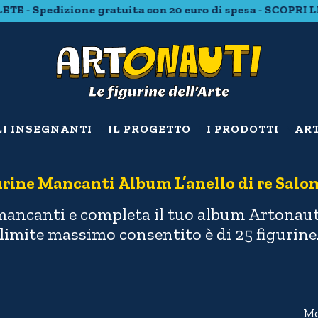
Spedizione gratuita con 20 euro di spesa - SCOPRI LE CO
LI INSEGNANTI
IL PROGETTO
I PRODOTTI
ART
rine Mancanti Album L’anello di re Sal
mancanti e completa il tuo album Artonauti 
limite massimo consentito è di 25 figurine
Mo