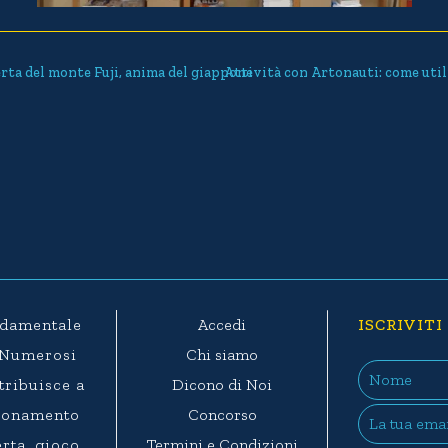
rta del monte Fuji, anima del giappone
Attività con Artonauti: come util
ondamentale
Accedi
ISCRIVITI
. Numerosi
Chi siamo
ntribuisce a
Dicono di Noi
agionamento
Concorso
rta, gioco,
Termini e Condizioni