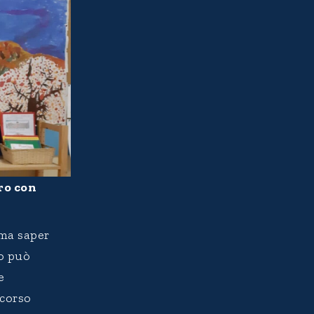
ro con
 ma saper
o può
e
rcorso