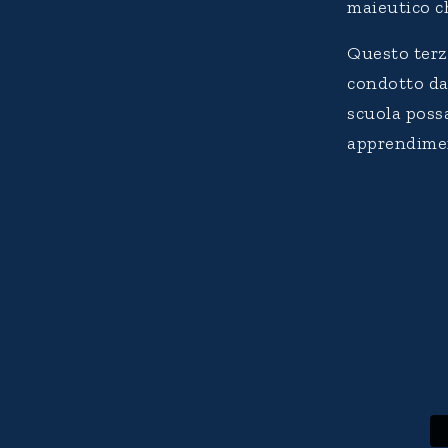
maieutico ch
Questo terzo
condotto d
scuola poss
apprendime