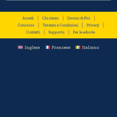
Accedi
Chi siamo
Dicono di Noi
Concorso
Termini e Condizioni
Privacy
Contatti
Supporto
Per le edicole
Inglese
Francese
Italiano