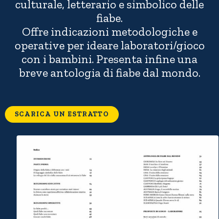
culturale, letterario e simbolico delle
o
diminu
fiabe.
il
Offre indicazioni metodologiche e
volume
operative per ideare laboratori/gioco
con i bambini. Presenta infine una
breve antologia di fiabe dal mondo.
SCARICA UN ESTRATTO