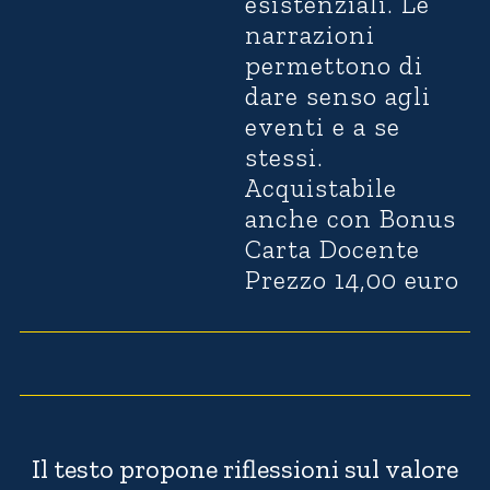
esistenziali. Le
narrazioni
permettono di
dare senso agli
eventi e a se
stessi.
Acquistabile
anche con Bonus
Carta Docente
Prezzo 14,00 euro
08:18
Usa
i
Video
tasti
Player
freccia
su/giù
per
Il testo propone riflessioni sul valore
aument