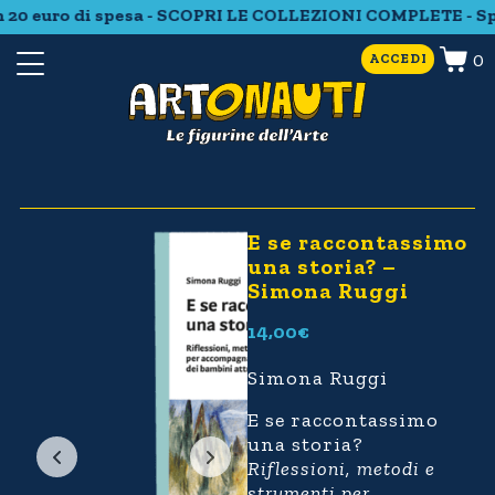
 20 euro di spesa - SCOPRI LE COLLEZIONI COMPLETE - Spe
0
ACCEDI
E se raccontassimo
una storia? –
Simona Ruggi
14,00
€
Simona Ruggi
E se raccontassimo
una storia?
Riflessioni, metodi e
strumenti per