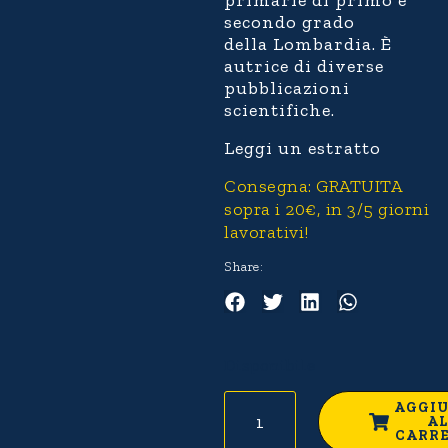
primarie di primo e
secondo grado
della Lombardia. È
autrice di diverse
pubblicazioni
scientifiche.
Leggi un estratto
Consegna: GRATUITA
sopra i 20€, in 3/5 giorni
lavorativi!
Share:
Disponibile
AGGI
AL
CARR