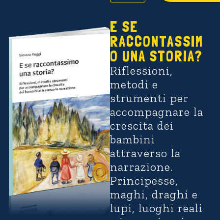
E SE
RACCONTASSIM
O UNA STORIA?
Riflessioni,
metodi e
strumenti per
accompagnare la
crescita dei
bambini
attraverso la
narrazione.
Principesse,
maghi, draghi e
lupi, luoghi reali