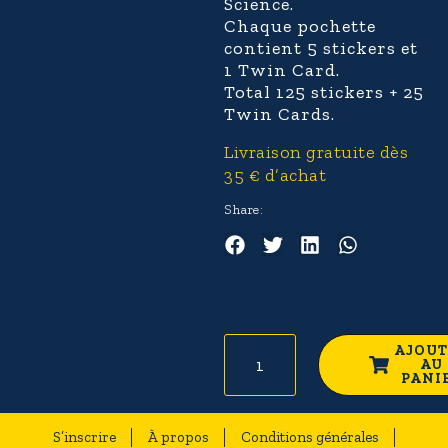
Science.
Chaque pochette
contient
5 stickers et
1 Twin Card
.
Total
125 stickers + 25
Twin Cards
.
Livraison gratuite dès
35 € d’achat
Share:
En stock
AJOUT
AU
PANI
S’inscrire
À propos
Conditions générales